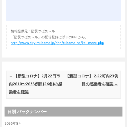
情報提供元：防災つばめ～ル
「防災つばめ～ル」の配信登録は以下のURLから。
http://www.city-tsubame.jp/php/tubame_sa/kei_menu.php
Post navigation
←
【新型コロナ】2月22日市
【新型コロナ】 2.22町内23例
内2810〜2835例目(26名)の感
目の感染者を確認
→
染者を確認
日別 バックナンバー
2026年8月