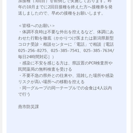
加接種（3回目）を前倒しで実施しております。昨
年の10月までに2回目接種を終えた方へ接種券を発
送しましたので、早めの接種をお願いします。

＜皆様へのお願い＞

・体調不良時は不要な外出を控えるなど、体調にあ
わせた行動を徹底（かかりつけ医または新潟県新型
コロナ受診・相談センターに「電話」で相談［電話
025-256-8275、025-385-7541、025-385-7634/
毎日24時間対応］）

・感染に不安を感じる方は、県設置のPCR検査所や
民間薬局の無料検査を受ける

・不要不急の県外との往来や、混雑した場所や感染
リスクが高い場所への移動を控える

・同一グループの同一テーブルでの会食は4人以内
で行う

燕市防災課
