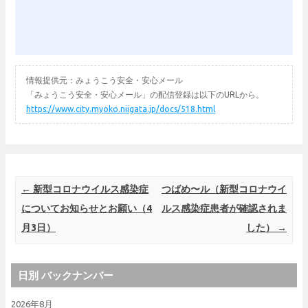
情報提供元：みょうこう安全・安心メール
「みょうこう安全・安心メール」の配信登録は以下のURLから。
https://www.city.myoko.niigata.jp/docs/518.html
Post navigation
←
新型コロナウイルス感染症
つばめ〜ル（新型コロナウイ
についてお知らせとお願い（4
ルス感染症患者が確認されま
月3日）
した）
→
日別 バックナンバー
2026年8月