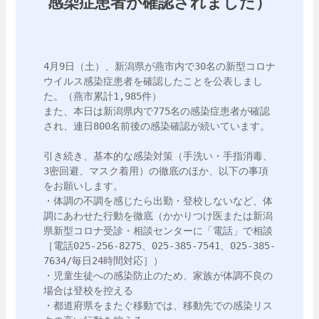
感染症患者が確認されました）
4月9日（土）、新潟県が燕市内で30名の新型コロナ
ウイルス感染症患者を確認したことを公表しまし
た。（燕市累計1,985件）

また、本日は新潟県内で775名の感染症患者が確認
され、連日800名前後の感染確認が続いています。

引き続き、基本的な感染対策（手洗い・手指消毒、
3密回避、マスク着用）の徹底のほか、以下の事項
をお願いします。

・体調の不調を感じたら出勤・登校しないなど、体
調にあわせた行動を徹底（かかりつけ医または新潟
県新型コロナ受診・相談センターに「電話」で相談
［電話025-256-8275、025-385-7541、025-385-
7634/毎日24時間対応］）

・児童生徒への感染防止のため、家族が体調不良の
場合は登校を控える

・都道府県をまたぐ移動では、移動先での感染リス