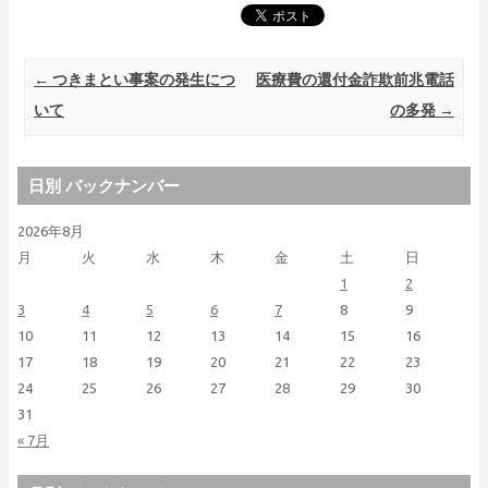
Post navigation
←
つきまとい事案の発生につ
医療費の還付金詐欺前兆電話
いて
の多発
→
日別 バックナンバー
2026年8月
月
火
水
木
金
土
日
1
2
3
4
5
6
7
8
9
10
11
12
13
14
15
16
17
18
19
20
21
22
23
24
25
26
27
28
29
30
31
« 7月