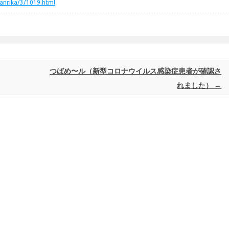
ikanrika/3/1019.html
つばめ〜ル（新型コロナウイルス感染症患者が確認さ
れました）
→