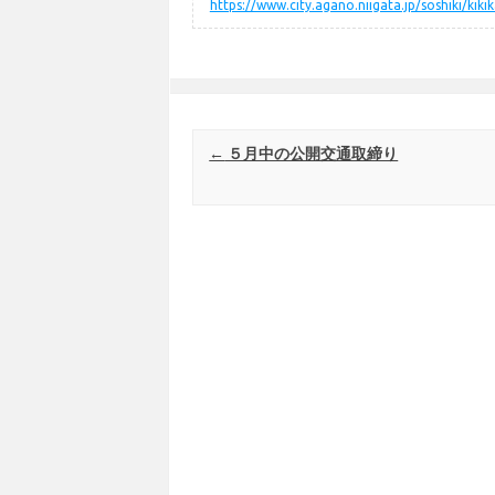
https://www.city.agano.niigata.jp/soshiki/kik
Post navigation
←
５月中の公開交通取締り