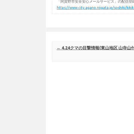
「阿賀野市安全安心メールサービス」の配信登録
https://www.city.agano.niigata.jp/soshiki/kik
Post navigation
←
4.24クマの目撃情報(東山地区 山寺山付