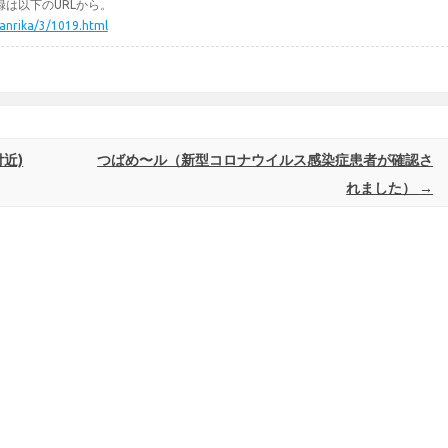
は以下のURLから。
ikanrika/3/1019.html
近)
つばめ〜ル（新型コロナウイルス感染症患者が確認さ
れました）
→