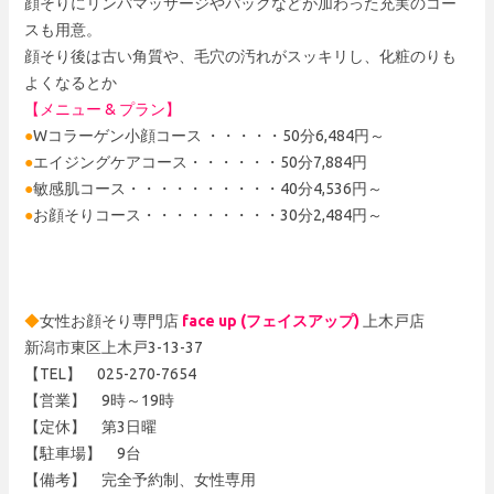
顔そりにリンパマッサージやパックなどが加わった充実のコー
スも用意。
顔そり後は古い角質や、毛穴の汚れがスッキリし、化粧のりも
よくなるとか
【メニュー & プラン】
●
Wコラーゲン小顔コース ・・・・・50分6,484円～
●
エイジングケアコース・・・・・・50分7,884円
●
敏感肌コース・・・・・・・・・・40分4,536円～
●
お顔そりコース・・・・・・・・・30分2,484円～
◆
女性お顔そり専門店
face up (フェイスアップ)
上木戸店
新潟市東区上木戸3-13-37
【TEL】 025-270-7654
【営業】 9時～19時
【定休】 第3日曜
【駐車場】 9台
【備考】 完全予約制、女性専用