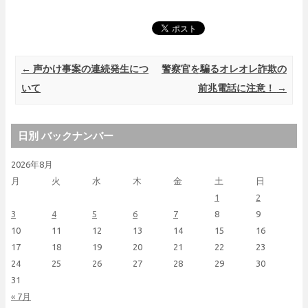
Post navigation
←
声かけ事案の連続発生につ
警察官を騙るオレオレ詐欺の
いて
前兆電話に注意！
→
日別 バックナンバー
2026年8月
月
火
水
木
金
土
日
1
2
3
4
5
6
7
8
9
10
11
12
13
14
15
16
17
18
19
20
21
22
23
24
25
26
27
28
29
30
31
« 7月