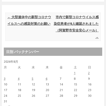
Post navigation
←
大型連休中の新型コロナウ
市内で新型コロナウイルス感
イルスへの感染対策のお願い
染症患者が6人確認されました
（阿賀野市安全安心メール）
→
日別 バックナンバー
2026年8月
月
火
水
木
金
土
日
1
2
3
4
5
6
7
8
9
10
11
12
13
14
15
16
17
18
19
20
21
22
23
24
25
26
27
28
29
30
31