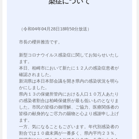
染症について
（令和04年04月28日18時50分放送）

市長の櫻井雅浩です。

新型コロナウイルス感染症に関してお知らせいたし
ます。

本日、柏崎市において新たに１２人の感染症患者が
確認されました。

新潟県は本日本部会議を開き県内の感染状況を明ら
かにしました。

県内１３の保健所管内における人口１０万人あたり
の感染者割合は柏崎保健所が最も低いものとなりま
した。市民の皆様の御理解、ご協力、医療関係者の
皆様の献身的なご尽力の賜物と心より感謝申し上げ
ます。

一方、気になることもございます。年代別感染者の
割合では１０歳未満が一番多く、県内平均２３％、