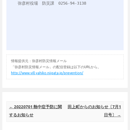
弥彦村役場　防災課　0256-94-3138

情報提供元：弥彦村防災情報メール
「弥彦村防災情報メール」の配信登録は以下のURLから。
http://www.vill.yahiko.niigata.jp/prevention/
Post navigation
←
20220701 熱中症予防に関
田上町からのお知らせ〔7月1
するお知らせ
日号〕
→