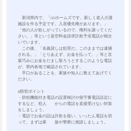
　新潟県内で、「○○ホームズです。新しく老人介護
施設を作る予定です。入居優先権があります。」
「他の人が欲しがっているので、権利を譲ってくだ
さい。」等という架空料金請求詐欺予兆電話が相次
いでいます。

　この後、「名義貸しは犯罪だ。このままでは逮捕
される。」「とりあえず、お金を払って。」等と言
葉巧みにお金をだまし取ろうとするこのような電話
が、県内各地で確認されています。

　手口があることを、家族や知人に教えてあげてく
ださい。

◎防犯ポイント

・防犯機能付き電話の設置検討や留守番電話設定に
するなど、犯人　　からの電話を直接受けない対策
をしましょう。

・電話でお金の話は詐欺を疑い、いったん電話を切
って、まずは家　　族や警察に相談しましょう。　
