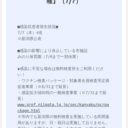
報】（7/7）
■感染症患者発生状況■

7/7（木）4名

※新潟県公表

■感染の影響により休止している市施設

みのり保育園（7/8まで一部休業）

◆感染に不安な場合は無料検査所をご利用くださ
い！

・ワクチン検査パッケージ・対象者全員検査等定着
促進事業（※8/31まで延長）

・感染拡大傾向時の一般検査事業（※7/31まで延
www.pref.niigata.lg.jp/sec/kanyaku/pcrpa
ckage.html
※市内でも新潟県の無料検査を実施している民間薬
局がありますが、日・祝日は実施しておりません。