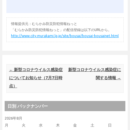
情報提供元：むらかみ防災防犯情報ねっと
「むらかみ防災防犯情報ねっと」の配信登録は以下のURLから。
http://www.city.murakami.lg.jp/site/bousai/bousai-bousainet.html
Post navigation
←
新型コロナウイルス感染症
新型コロナウイルス感染症に
についてお知らせ（7月7日時
関する情報
→
点）
日別 バックナンバー
2026年8月
月
火
水
木
金
土
日