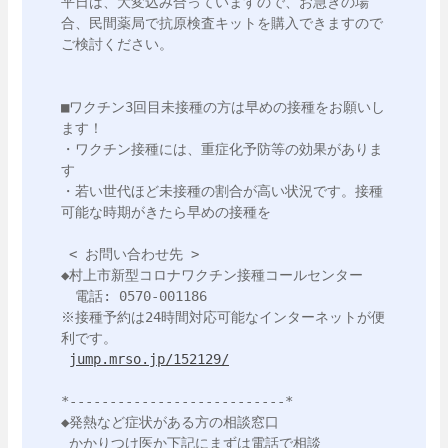
平日は、大変込み合っていますので、お急ぎの場
合、民間薬局で抗原検査キットを購入できますので
ご検討ください。

■ワクチン3回目未接種の方は早めの接種をお願いし
ます！

・ワクチン接種には、重症化予防等の効果がありま
す

・若い世代ほど未接種の割合が高い状況です。接種
可能な時期がきたら早めの接種を

 < お問い合わせ先 >

◆村上市新型コロナワクチン接種コールセンター

　電話: 0570-001186

※接種予約は24時間対応可能なインターネットが便
利です。

jump.mrso.jp/152129/
*---------------------------*

◆発熱など症状がある方の相談窓口

 かかりつけ医か下記にまずは電話で相談
