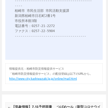
----------------------------------------
----

柏崎市 市民生活部 市民活動支援課

新潟県柏崎市日石町2番1号

市役所本館3階

電話番号：0257-21-2272

ファクス：0257-22-5904

-------------------------------------
情報提供元：柏崎市防災情報提供サービス
「柏崎市防災情報提供サービス」の配信登録は以下のURLから。
http://www.city.kashiwazaki.lg.jp/online/mail.html
Post navigation
←
【気象情報】7.15予想雨量
つばめ〜ル（新型コロナウイ