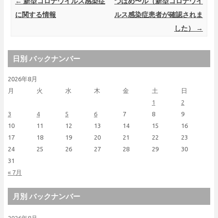
Post navigation
←
新型コロナウイルス感染症
つばめ〜ル（新型コロナウイ
に関する情報
ルス感染症患者が確認されま
した）
→
日別 バックナンバー
2026年8月
月
火
水
木
金
土
日
1
2
3
4
5
6
7
8
9
10
11
12
13
14
15
16
17
18
19
20
21
22
23
24
25
26
27
28
29
30
31
« 7月
月別 バックナンバー