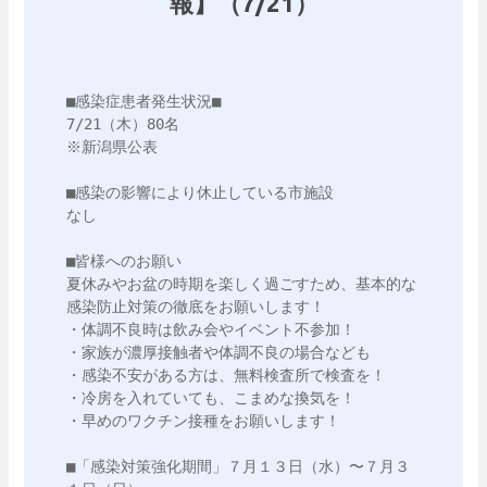
報】（7/21）
■感染症患者発生状況■

7/21（木）80名

※新潟県公表

■感染の影響により休止している市施設

なし

■皆様へのお願い

夏休みやお盆の時期を楽しく過ごすため、基本的な
感染防止対策の徹底をお願いします！

・体調不良時は飲み会やイベント不参加！

・家族が濃厚接触者や体調不良の場合なども

・感染不安がある方は、無料検査所で検査を！

・冷房を入れていても、こまめな換気を！

・早めのワクチン接種をお願いします！

■「感染対策強化期間」７月１３日（水）〜７月３