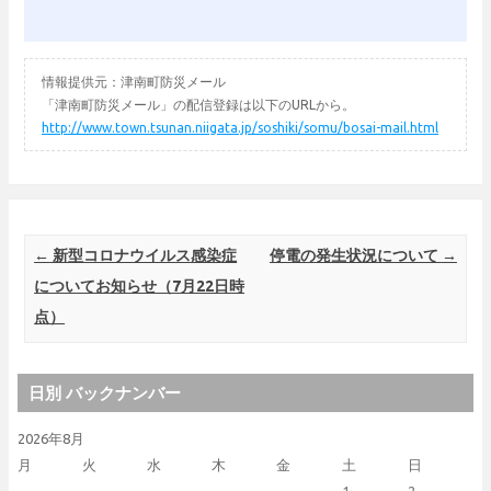
情報提供元：津南町防災メール
「津南町防災メール」の配信登録は以下のURLから。
http://www.town.tsunan.niigata.jp/soshiki/somu/bosai-mail.html
Post navigation
←
新型コロナウイルス感染症
停電の発生状況について
→
についてお知らせ（7月22日時
点）
日別 バックナンバー
2026年8月
月
火
水
木
金
土
日