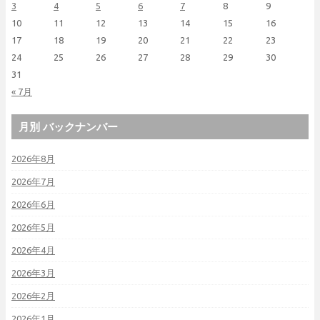
3
4
5
6
7
8
9
10
11
12
13
14
15
16
17
18
19
20
21
22
23
24
25
26
27
28
29
30
31
« 7月
月別 バックナンバー
2026年8月
2026年7月
2026年6月
2026年5月
2026年4月
2026年3月
2026年2月
2026年1月