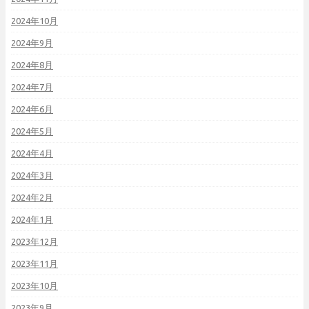
2024年10月
2024年9月
2024年8月
2024年7月
2024年6月
2024年5月
2024年4月
2024年3月
2024年2月
2024年1月
2023年12月
2023年11月
2023年10月
2023年9月