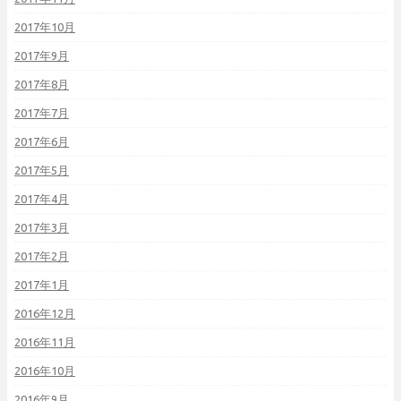
2017年10月
2017年9月
2017年8月
2017年7月
2017年6月
2017年5月
2017年4月
2017年3月
2017年2月
2017年1月
2016年12月
2016年11月
2016年10月
2016年9月