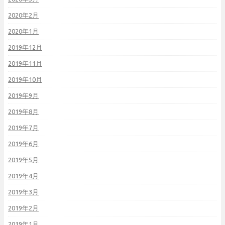
2020年2月
2020年1月
2019年12月
2019年11月
2019年10月
2019年9月
2019年8月
2019年7月
2019年6月
2019年5月
2019年4月
2019年3月
2019年2月
2019年1月