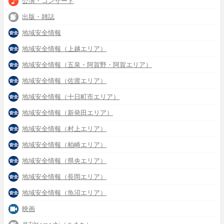
公演・コンサート
出版・雑誌
地域安全情報
地域安全情報（上越エリア）
地域安全情報（五泉・阿賀野・阿賀エリア）
地域安全情報（佐渡エリア）
地域安全情報（十日町市エリア）
地域安全情報（新発田エリア）
地域安全情報（村上エリア）
地域安全情報（柏崎エリア）
地域安全情報（県央エリア）
地域安全情報（長岡エリア）
地域安全情報（魚沼エリア）
映画