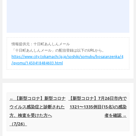
情報提供元：十日町あんしんメール
「十日町あんしんメール」の配信登録は以下のURLから。
https://www.city.tokamachi.lg.jp/soshiki/somubu/bosaianzenka/4
/gyomu/1450418484603.html
Post navigation
←
【新型コロナ】新型コロナ
【新型コロナ】7月26日市内で
ウイルス感染症と診断された
1321〜1335例目(15名)の感染
方、検査を受けた方へ
者を確認
→
（7/26）