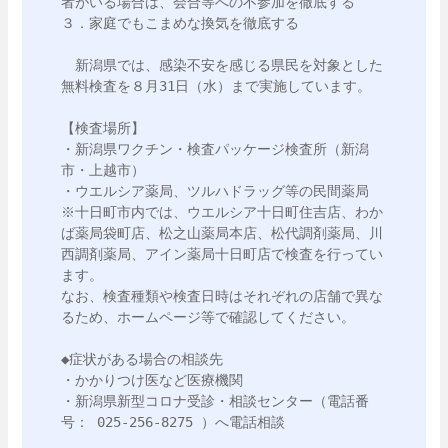
者がいる場合は、会合等への不参加を徹底する

３．家庭でもこまめな換気を徹底する

　新潟県では、感染不安を感じる県民を対象とした
無料検査を８月31日（水）まで実施しています。

【検査場所】

・新潟県ワクチン・検査パッケージ検査所（新潟
市・上越市）

・ウエルシア薬局、ツルハドラッグ等の民間薬局

※十日町市内では、ウエルシア十日町住吉店、わか
ば薬局袋町店、松之山薬局本店、松代調剤薬局、川
西調剤薬局、アイン薬局十日町店で検査を行ってい
ます。

なお、検査種類や検査日時はそれぞれの店舗で異な
るため、ホームページ等で確認してください。

◆症状がある場合の相談先

・かかりつけ医など医療機関

・新潟県新型コロナ受診・相談センター（電話番
号： 025-256-8275 ）へ電話相談
