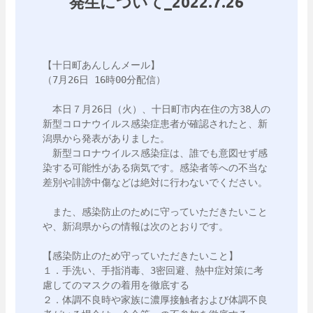
発生について_2022.7.26
【十日町あんしんメール】

（7月26日 16時00分配信）

　本日７月26日（火）、十日町市内在住の方38人の
新型コロナウイルス感染症患者が確認されたと、新
潟県から発表がありました。

　新型コロナウイルス感染症は、誰でも意図せず感
染する可能性がある病気です。感染者等への不当な
差別や誹謗中傷などは絶対に行わないでください。

　また、感染防止のために守っていただきたいこと
や、新潟県からの情報は次のとおりです。

【感染防止のため守っていただきたいこと】

１．手洗い、手指消毒、3密回避、熱中症対策に考
慮してのマスクの着用を徹底する

２．体調不良時や家族に濃厚接触者および体調不良