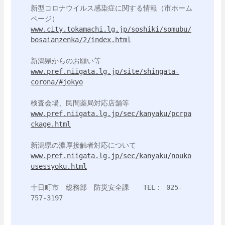
新型コロナウイルス感染症に関する情報（市ホーム
www.city.tokamachi.lg.jp/soshiki/somubu/
bosaianzenka/2/index.html
www.pref.niigata.lg.jp/site/shingata-
corona/#jokyo
www.pref.niigata.lg.jp/sec/kanyaku/pcrpa
ckage.html
www.pref.niigata.lg.jp/sec/kanyaku/nouko
usessyoku.html
十日町市　総務部　防災安全課　　TEL： 025-
757-3197
