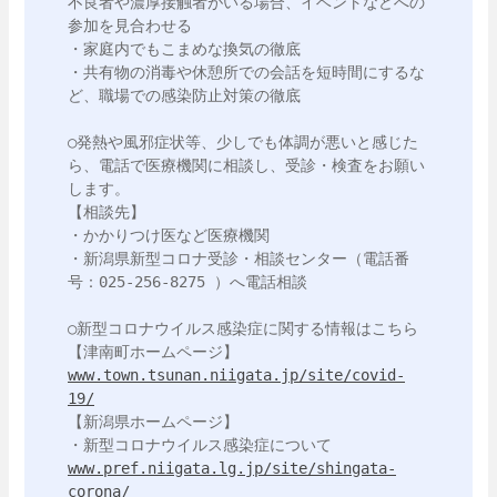
不良者や濃厚接触者がいる場合、イベントなどへの
参加を見合わせる

・家庭内でもこまめな換気の徹底

・共有物の消毒や休憩所での会話を短時間にするな
ど、職場での感染防止対策の徹底

○発熱や風邪症状等、少しでも体調が悪いと感じた
ら、電話で医療機関に相談し、受診・検査をお願い
します。

【相談先】

・かかりつけ医など医療機関

・新潟県新型コロナ受診・相談センター（電話番
号：025-256-8275 ）へ電話相談

○新型コロナウイルス感染症に関する情報はこちら

www.town.tsunan.niigata.jp/site/covid-
19/
【新潟県ホームページ】

www.pref.niigata.lg.jp/site/shingata-
corona/