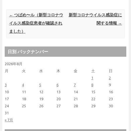
Post navigation
←
つばめ〜ル（新型コロナウ
新型コロナウイルス感染症に
イルス感染症患者が確認され
関する情報
→
ました）
日別 バックナンバー
2026年8月
月
火
水
木
金
土
日
1
2
3
4
5
6
7
8
9
10
11
12
13
14
15
16
17
18
19
20
21
22
23
24
25
26
27
28
29
30
31
« 7月