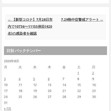
Post navigation
←
【新型コロナ】7月28日市
7.29熱中症警戒アラート
→
内で10736〜11155例目(420
名)の感染者を確認
日別 バックナンバー
2026年8月
月
火
水
木
金
土
日
1
2
3
4
5
6
7
8
9
10
11
12
13
14
15
16
17
18
19
20
21
22
23
24
25
26
27
28
29
30
31
« 7月