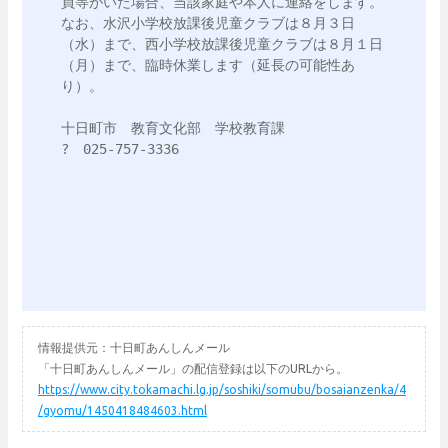
員等がいた場合、当該家庭や本人に連絡をします。
なお、水沢小学校放課後児童クラブは８月３日
（水）まで、西小学校放課後児童クラブは８月１日
（月）まで、臨時休業します（延長の可能性あ
り）。

十日町市　教育文化部　学校教育課

?　025-757-3336

情報提供元：十日町あんしんメール
「十日町あんしんメール」の配信登録は以下のURLから。
https://www.city.tokamachi.lg.jp/soshiki/somubu/bosaianzenka/4
/gyomu/1450418484603.html