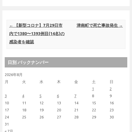
Post navigation
←
【新型コロナ】7月29日市
津南町で死亡事故発生
→
内で1380〜1393例目(14名)の
感染者を確認
日別 バックナンバー
2026年8月
月
火
水
木
金
土
日
1
2
3
4
5
6
7
8
9
10
11
12
13
14
15
16
17
18
19
20
21
22
23
24
25
26
27
28
29
30
31
« 7月