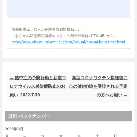
情報提供元：むらかみ防災防犯情報ねっと
「むらかみ防災防犯情報ねっと」の配信登録は以下のURLから。
http://www.city.murakami.lg.jp/site/bousai/bousai-bousainet.html
Post navigation
←
熱中症の予防行動と新型コ
新型コロナワクチン接種後に
ロナウイルス感染症防止のお
市の健(検)診を受診される予定
願い_2022.7.30
の方へお願い
→
日別 バックナンバー
2026年8月
月
火
水
木
金
土
日