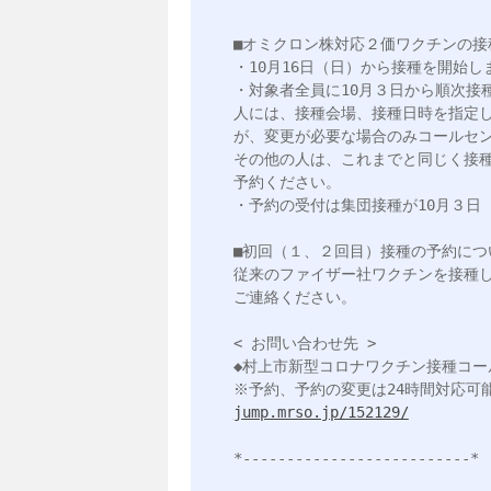
■オミクロン株対応２価ワクチンの接
・10月16日（日）から接種を開始しま
・対象者全員に10月３日から順次接
人には、接種会場、接種日時を指定
が、変更が必要な場合のみコールセン
その他の人は、これまでと同じく接
予約ください。

・予約の受付は集団接種が10月３日
■初回（１、２回目）接種の予約につい
従来のファイザー社ワクチンを接種
ご連絡ください。

< お問い合わせ先 >

◆村上市新型コロナワクチン接種コールセン
jump.mrso.jp/152129/
*--------------------------*
