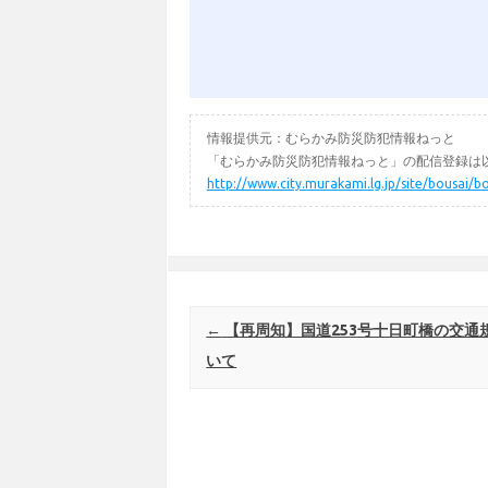
情報提供元：むらかみ防災防犯情報ねっと
「むらかみ防災防犯情報ねっと」の配信登録は以
http://www.city.murakami.lg.jp/site/bousai/b
Post navigation
←
【再周知】国道253号十日町橋の交通
いて