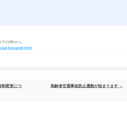
下のURLから。
ousai-bousainet.html
規制変更につ
高齢者交通事故防止運動が始まります
→