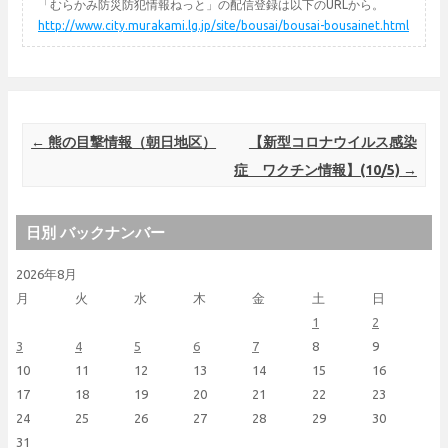
「むらかみ防災防犯情報ねっと」の配信登録は以下のURLから。
http://www.city.murakami.lg.jp/site/bousai/bousai-bousainet.html
Post navigation
←
熊の目撃情報（朝日地区）
【新型コロナウイルス感染
症 ワクチン情報】(10/5)
→
日別 バックナンバー
2026年8月
月
火
水
木
金
土
日
1
2
3
4
5
6
7
8
9
10
11
12
13
14
15
16
17
18
19
20
21
22
23
24
25
26
27
28
29
30
31