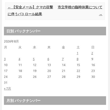
Post navigation
←
【安全メール】クマの目撃
市立学校の臨時休業について
に伴うパトロール結果
→
日別 バックナンバー
2026年8月
月
火
水
木
金
土
日
1
2
3
4
5
6
7
8
9
10
11
12
13
14
15
16
17
18
19
20
21
22
23
24
25
26
27
28
29
30
31
« 7月
月別 バックナンバー