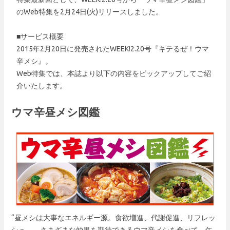
のWeb特集を2月24日(火)リリースしました。
■サービス概要
2015年2月20日に発売されたWEEK!2.20号『キテるぜ！ウマ
辛メシ』。
Web特集では、本誌より以下の内容をピックアップしてご紹
介いたします。
ウマ辛昼メシ図鑑
“昼メシは大事なエネルギー源。食欲増進、代謝促進、リフレッ
シュ…。さまざまな効果を期待できるウマ辛メシを食べて、午