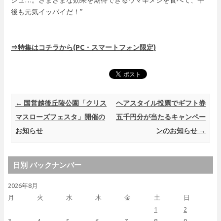
後も元気イッパイだ！”
⇒特集はコチラから(PC・スマートフォン限定)
Post navigation
←
国営越後丘陵公園「クリス
ヘアスタイル投票でギフト券
マスローズフェスタ」開催の
五千円分が当たるキャンペー
お知らせ
ンのお知らせ
→
日別 バックナンバー
2026年8月
月
火
水
木
金
土
日
1
2
3
4
5
6
7
8
9