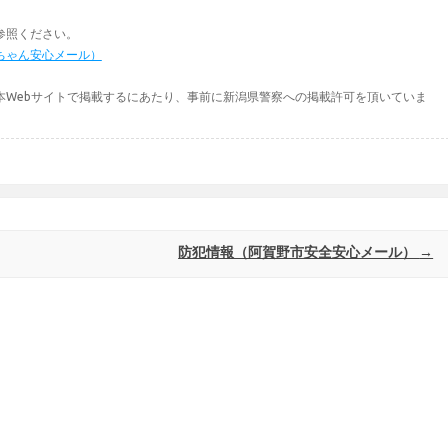
参照ください。
ちゃん安心メール）
本Webサイトで掲載するにあたり、事前に新潟県警察への掲載許可を頂いていま
防犯情報（阿賀野市安全安心メール）
→