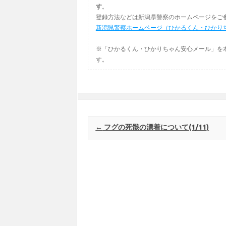
す
。
登録方法などは新潟県警察のホームページをご
新潟県警察ホームページ（ひかるくん・ひかり
※「ひかるくん・ひかりちゃん安心メール」を
す。
Post navigation
←
フグの死骸の漂着について(1/11)