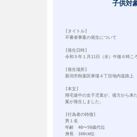
子供対
[タイトル]

不審者事案の発生について

[発生日時]

令和５年１月11日（水）午後６時ころ
[発生場所]

新潟市秋葉区車場４丁目地内道路上

[本文]

帰宅途中の女子児童が、後方から来
案が発生しました。

[行為者の特徴]

男１名

年齢　40〜50歳代位

身長　160cm位
