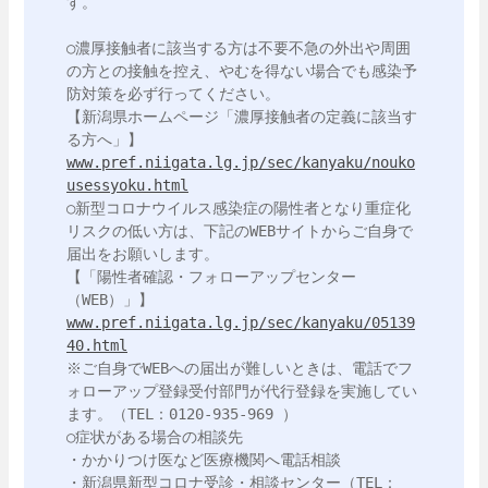
す。

○濃厚接触者に該当する方は不要不急の外出や周囲
の方との接触を控え、やむを得ない場合でも感染予
防対策を必ず行ってください。

【新潟県ホームページ「濃厚接触者の定義に該当す
www.pref.niigata.lg.jp/sec/kanyaku/nouko
usessyoku.html
○新型コロナウイルス感染症の陽性者となり重症化
リスクの低い方は、下記のWEBサイトからご自身で
届出をお願いします。

【「陽性者確認・フォローアップセンター
www.pref.niigata.lg.jp/sec/kanyaku/05139
40.html
※ご自身でWEBへの届出が難しいときは、電話でフ
ォローアップ登録受付部門が代行登録を実施してい
ます。（TEL：0120-935-969 ）

○症状がある場合の相談先

・かかりつけ医など医療機関へ電話相談

・新潟県新型コロナ受診・相談センター（TEL：