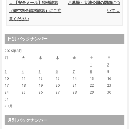
Post navigation
←
【安全メール】特殊詐欺
お幕場・大池公園の閉鎖につ
（架空料金請求詐欺）にご注
いて
→
意ください
日別 バックナンバー
2026年8月
月
火
水
木
金
土
日
1
2
3
4
5
6
7
8
9
10
11
12
13
14
15
16
17
18
19
20
21
22
23
24
25
26
27
28
29
30
31
« 7月
月別 バックナンバー