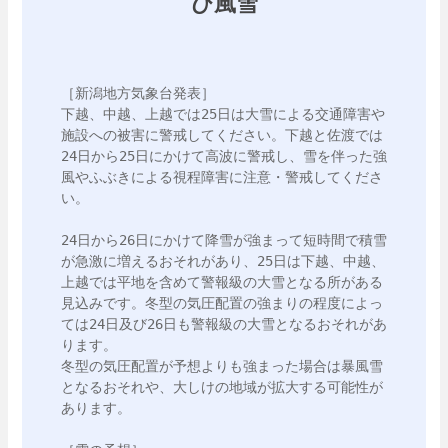
び風雪
［新潟地方気象台発表］

下越、中越、上越では25日は大雪による交通障害や
施設への被害に警戒してください。下越と佐渡では
24日から25日にかけて高波に警戒し、雪を伴った強
風やふぶきによる視程障害に注意・警戒してくださ
い。

24日から26日にかけて降雪が強まって短時間で積雪
が急激に増えるおそれがあり、25日は下越、中越、
上越では平地を含めて警報級の大雪となる所がある
見込みです。冬型の気圧配置の強まりの程度によっ
ては24日及び26日も警報級の大雪となるおそれがあ
ります。

冬型の気圧配置が予想よりも強まった場合は暴風雪
となるおそれや、大しけの地域が拡大する可能性が
あります。
