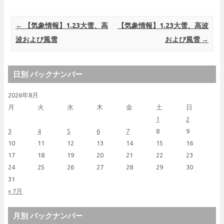
Post navigation
←
【気象情報】1.23大雪、高
【気象情報】1.23大雪、高波
波および風雪
および風雪
→
日別 バックナンバー
2026年8月
月
火
水
木
金
土
日
1
2
3
4
5
6
7
8
9
10
11
12
13
14
15
16
17
18
19
20
21
22
23
24
25
26
27
28
29
30
31
« 7月
月別 バックナンバー