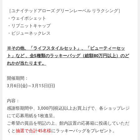
［ユナイテッドアローズ グリーンレーベル リラクシング］
・ウェイポシェット
・リブニットキャップ
・ビジューネックレス
※その他、「ライフスタイルセット」、「ビューティーセッ
ト」など 、全5種類のラッキーバッグ（総額80万円以上）のど
れかが当たります。
開催期間：
3月6日(金)～3月15日(日)
内容：
感謝祭期間中、3,000円(税込)以上お買上げで、各ショップレジ
にて応募用紙を1枚進呈。
ご希望の賞品を明記の上、館内設置の応募箱に投函していただ
くと
抽選で合計45名様
にラッキーバッグをプレゼント。