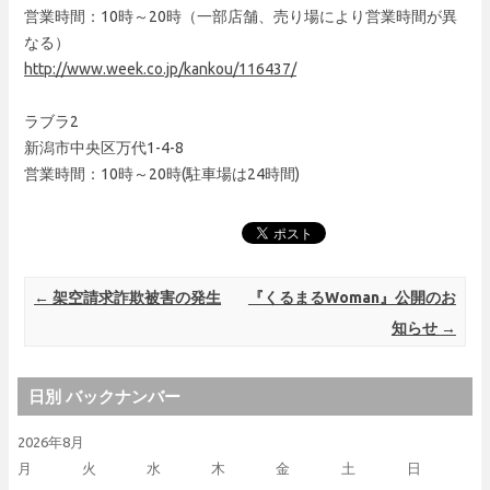
営業時間：10時～20時（一部店舗、売り場により営業時間が異
なる）
http://www.week.co.jp/kankou/116437/
ラブラ2
新潟市中央区万代1-4-8
営業時間：10時～20時(駐車場は24時間)
Post navigation
←
架空請求詐欺被害の発生
『くるまるWoman』公開のお
知らせ
→
日別 バックナンバー
2026年8月
月
火
水
木
金
土
日