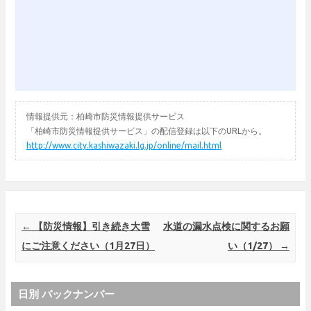
情報提供元：柏崎市防災情報提供サービス
「柏崎市防災情報提供サービス」の配信登録は以下のURLから。
http://www.city.kashiwazaki.lg.jp/online/mail.html
Post navigation
←
【防災情報】引き続き大雪
水道の漏水点検に関するお願
にご注意ください（1月27日）
い（1/27）
→
日別 バックナンバー