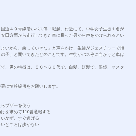
、国道４９号線沿いバス停「堀越」付近にて、中学女子生徒１名が
、安田方面から走行してきた車に乗った男から声をかけられるとい
てよいから、乗っていきな」と声をかけ、生徒がジェスチャーで拒
この子」と聞いてきたとのことです。生徒がバス停に向かうと車は
車で、男の特徴は、５０〜６０代で、白髪、短髪で、眼鏡、マスク
署に情報提供をお願いします。

らブザーを使う

を求めて110番通報する

いかず、すぐ逃げる

いところは歩かない
