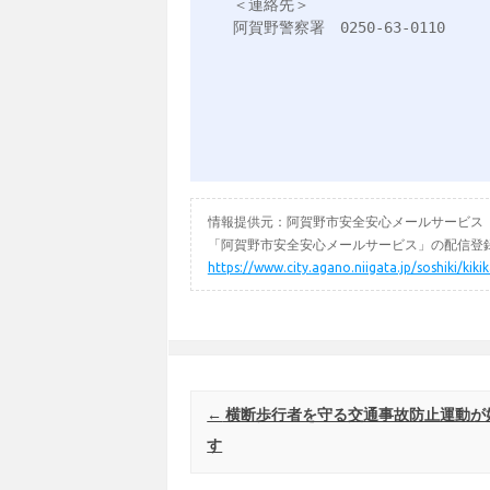
＜連絡先＞

阿賀野警察署　0250-63-0110

情報提供元：阿賀野市安全安心メールサービス
「阿賀野市安全安心メールサービス」の配信登録
https://www.city.agano.niigata.jp/soshiki/kik
Post navigation
←
横断歩行者を守る交通事故防止運動が
す