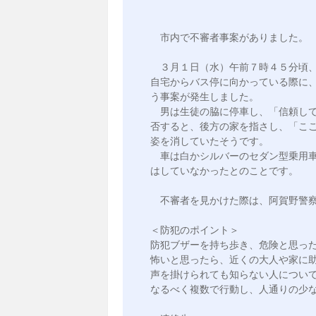
　市内で不審者事案がありました。

　３月１日（水）午前７時４５分頃
自宅からバス停に向かっている際に
う事案が発生しました。

　男は生徒の脇に停車し、「信頼し
否すると、後方の家を指さし、「こ
姿を消していたそうです。

　車は白かシルバーのセダン型乗用
はしていなかったとのことです。

　不審者を見かけた際は、阿賀野警察
＜防犯のポイント＞

防犯ブザーを持ち歩き、危険と思った
怖いと思ったら、近くの大人や家に助け
声を掛けられても知らない人について
なるべく複数で行動し、人通りの少な