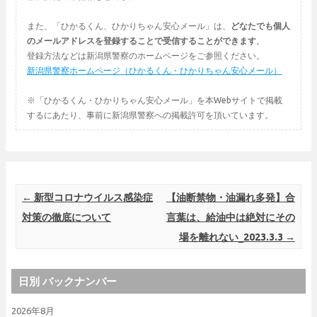
また、「ひかるくん、ひかりちゃん安心メール」は、
どなたでも個人
のメールアドレスを登録することで受信することができます
。
登録方法などは新潟県警察のホームページをご参照ください。
新潟県警察ホームページ（ひかるくん・ひかりちゃん安心メール）
※「ひかるくん・ひかりちゃん安心メール」を本Webサイトで掲載
するにあたり、事前に新潟県警察への掲載許可を頂いています。
Post navigation
←
新型コロナウイルス感染症
【油断禁物・油漏れ多発】合
対策の徹底について
言葉は、給油中は絶対にその
場を離れない_2023.3.3
→
日別 バックナンバー
2026年8月