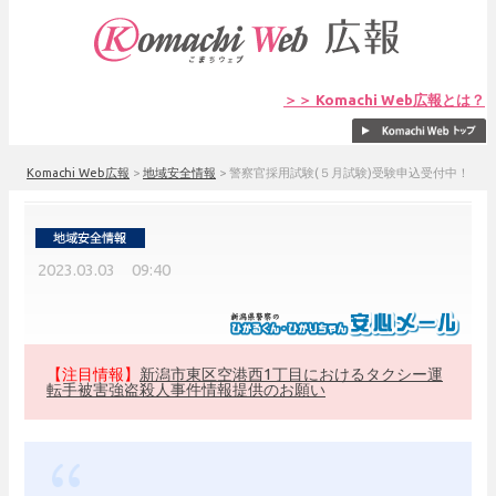
＞＞ Komachi Web広報とは？
Komachi Web広報
>
地域安全情報
>
警察官採用試験(５月試験)受験申込受付中！
2023.03.03 09:40
【注目情報】
新潟市東区空港西1丁目におけるタクシー運
転手被害強盗殺人事件情報提供のお願い