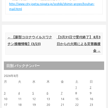
http://www.city.joetsu.niigata.jp/soshiki/shimin-anzen/bouhan-
mail.html
Post navigation
←
【新型コロナウイルスワク
【3月31日で受付終了】 8月3
チン接種情報】(3/23)
日からの大雨による災害義援
金
→
日別 バックナンバー
2026年8月
月
火
水
木
金
土
日
1
2
3
4
5
6
7
8
9
10
11
12
13
14
15
16
17
18
19
20
21
22
23