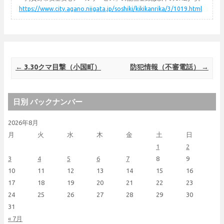
https://www.city.agano.niigata.jp/soshiki/kikikanrika/3/1019.html
Post navigation
←
3.30クマ目撃（小国町）
防犯情報（不審電話）
→
日別 バックナンバー
2026年8月
月
火
水
木
金
土
日
1
2
3
4
5
6
7
8
9
10
11
12
13
14
15
16
17
18
19
20
21
22
23
24
25
26
27
28
29
30
31
« 7月