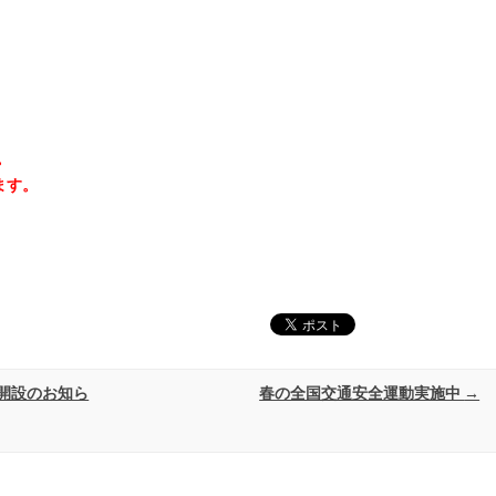
。
ます。
開設のお知ら
春の全国交通安全運動実施中
→