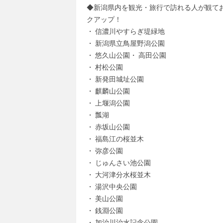
◆新潟県内を観光・旅行で訪れる人が観て
クアップ！
・ 信濃川やすらぎ堤緑地
・ 新潟県立鳥屋野潟公園
・ 悠久山公園・ 高田公園
・ 村松公園
・ 新発田城址公園
・ 麒麟山公園
・ 上堰潟公園
・ 瓢湖
・ 赤坂山公園
・ 福島江の桜並木
・ 弥彦公園
・ じゅんさい池公園
・ 大河津分水桜並木
・ 湯沢中央公園
・ 美山公園
・ 銭淵公園
・ 加治川治水記念公園