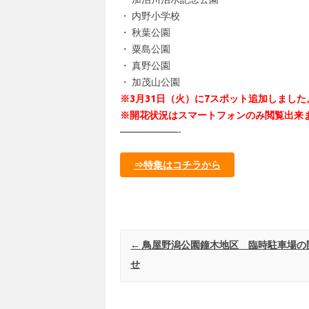
・ 内野小学校
・ 秋葉公園
・ 粟島公園
・ 真野公園
・ 加茂山公園
※3月31日（火）に7スポット追加しました
※開花状況はスマートフォンのみ閲覧出来
——————-
⇒特集はコチラから
Post navigation
←
鳥屋野潟公園鐘木地区 臨時駐車場の
せ