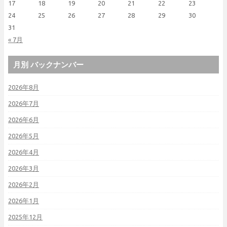
17
18
19
20
21
22
23
24
25
26
27
28
29
30
31
« 7月
月別 バックナンバー
2026年8月
2026年7月
2026年6月
2026年5月
2026年4月
2026年3月
2026年2月
2026年1月
2025年12月