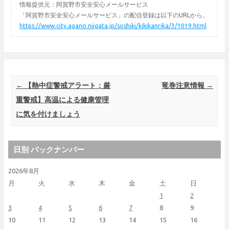
情報提供元：阿賀野市安全安心メールサービス
「阿賀野市安全安心メールサービス」の配信登録は以下のURLから。
https://www.city.agano.niigata.jp/soshiki/kikikanrika/3/1019.html
Post navigation
←
【熱中症警戒アラート：厳
竜巻注意情報
→
重警戒】高温による健康管理
に気を付けましょう
日別 バックナンバー
2026年8月
月
火
水
木
金
土
日
1
2
3
4
5
6
7
8
9
10
11
12
13
14
15
16