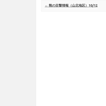
Post navigation
←
熊の目撃情報（山北地区）10/12