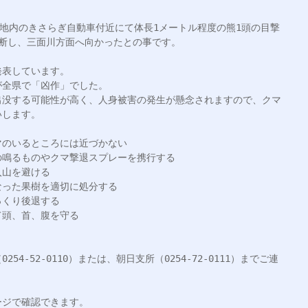
鵜渡路地内のきさらぎ自動車付近にて体長1メートル程度の熊1頭の目撃
断し、三面川方面へ向かったとの事です。

表しています。

全県で「凶作」でした。

出没する可能性が高く、人身被害の発生が懸念されますので、クマ
します。

のいるところには近づかない

鳴るものやクマ撃退スプレーを携行する

山を避ける

った果樹を適切に処分する

くり後退する

頭、首、腹を守る

4-52-0110）または、朝日支所（0254-72-0111）までご連
ジで確認できます。
