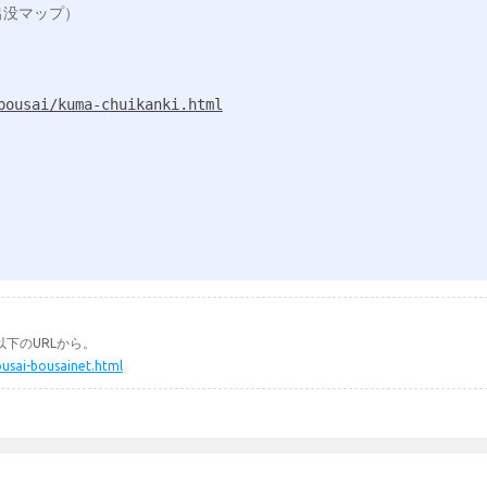
bousai/kuma-chuikanki.html
下のURLから。
ousai-bousainet.html