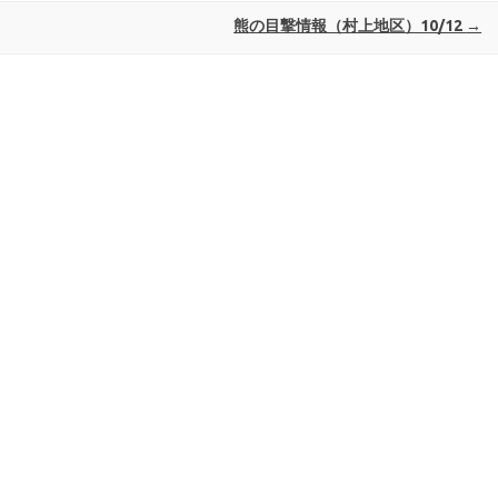
熊の目撃情報（村上地区）10/12
→