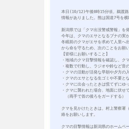
本日(10/12)午後8時15分頃、
情報がありました。熊は国道7号を横
新潟県では「クマ出没警戒警報」を発
今年は、クマのエサとなるブナの実が
冬眠前のクマがエサを求めて人里へ
から命を守るため、次のことをお願い
【皆様にお願いすること】

・地域のクマ目撃情報を確認し、クマ
・複数で行動し、ラジオや鈴など音の
・クマの活動が活発な早朝や夕方の入
・クマのエサとなる生ゴミや不要とな
・クマに出会ったときは慌てずにゆっ
・クマに襲われた場合、地面に伏せて
　（両手で首の後ろをガードする）

クマを見かけたときは、村上警察署（025
絡をお願いします。

クマの目撃情報は新潟県のホームペー