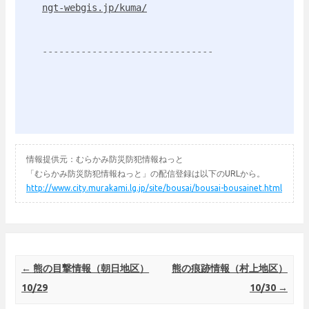
ngt-webgis.jp/kuma/
情報提供元：むらかみ防災防犯情報ねっと
「むらかみ防災防犯情報ねっと」の配信登録は以下のURLから。
http://www.city.murakami.lg.jp/site/bousai/bousai-bousainet.html
Post navigation
←
熊の目撃情報（朝日地区）
熊の痕跡情報（村上地区）
10/29
10/30
→