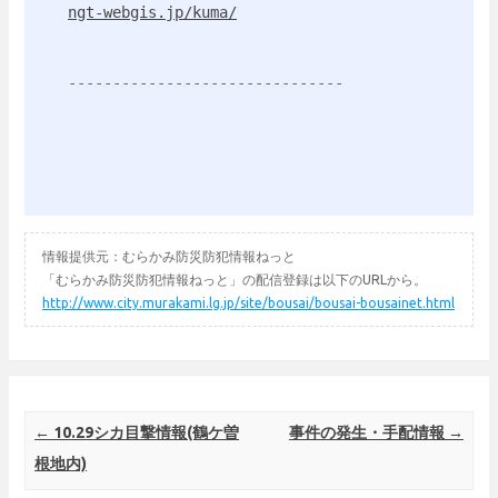
ngt-webgis.jp/kuma/
情報提供元：むらかみ防災防犯情報ねっと
「むらかみ防災防犯情報ねっと」の配信登録は以下のURLから。
http://www.city.murakami.lg.jp/site/bousai/bousai-bousainet.html
Post navigation
←
10.29シカ目撃情報(鶴ケ曽
事件の発生・手配情報
→
根地内)