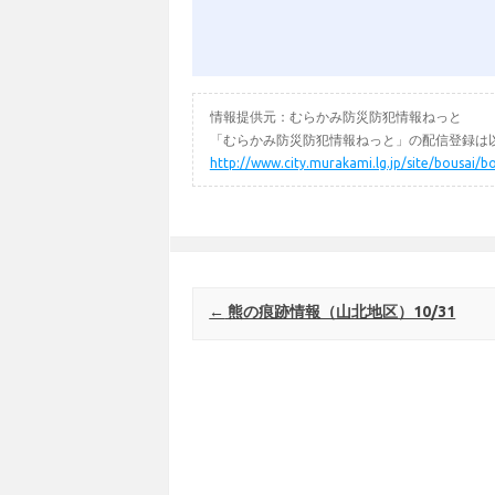
情報提供元：むらかみ防災防犯情報ねっと
「むらかみ防災防犯情報ねっと」の配信登録は以
http://www.city.murakami.lg.jp/site/bousai/b
Post navigation
←
熊の痕跡情報（山北地区）10/31