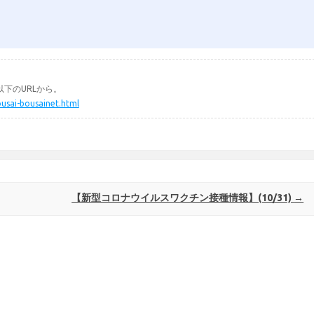
下のURLから。
ousai-bousainet.html
【新型コロナウイルスワクチン接種情報】(10/31)
→