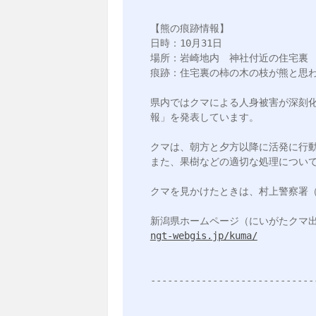
【熊の痕跡情報】

日時：10月31日

場所：岩崎地内　神社付近の住宅裏

痕跡：住宅裏の柿の木の枝が熊と思わ
県内ではクマによる人身被害が深刻
報」を発表しています。

クマは、朝方と夕方以降に活発に行動
また、果樹などの適切な処理について
クマを見かけたときは、村上警察署（0254
ngt-webgis.jp/kuma/