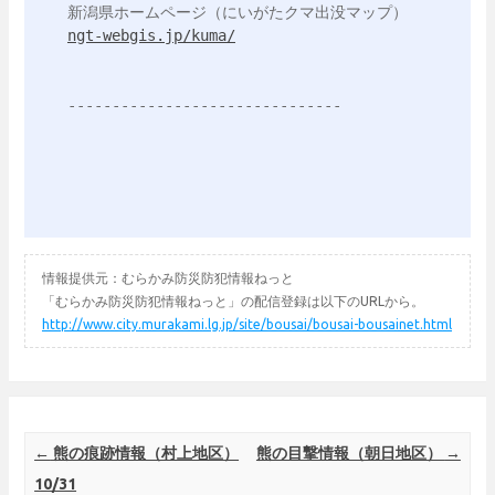
ngt-webgis.jp/kuma/
情報提供元：むらかみ防災防犯情報ねっと
「むらかみ防災防犯情報ねっと」の配信登録は以下のURLから。
http://www.city.murakami.lg.jp/site/bousai/bousai-bousainet.html
Post navigation
←
熊の痕跡情報（村上地区）
熊の目撃情報（朝日地区）
→
10/31