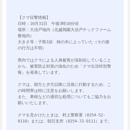
【クマ目撃情報】

日時：10月31日　午後3時10分頃

場所：大須戸地内（北越鶏園大須戸チックファーム
敷地内）

大きさ等：子熊1頭　柿の木に上っていた（その後
の行方は不明）

県内ではクマによる人身被害が深刻化していること
から、被害防止対策の強化のため「クマ出没特別警
報」を発表しています。

クマは、朝方と夕方以降に活発に行動するため、こ
の時間帯は特に注意をお願いします。

また、果樹などの適切な処理についてもご協力をお
願いいたします。

クマを見かけたときは、村上警察署（0254-52-
0110）または、朝日支所（0254-72-0111）まで。
