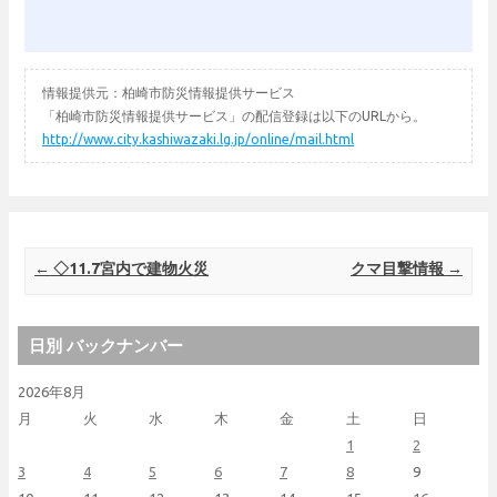
情報提供元：柏崎市防災情報提供サービス
「柏崎市防災情報提供サービス」の配信登録は以下のURLから。
http://www.city.kashiwazaki.lg.jp/online/mail.html
Post navigation
←
◇11.7宮内で建物火災
クマ目撃情報
→
日別 バックナンバー
2026年8月
月
火
水
木
金
土
日
1
2
3
4
5
6
7
8
9