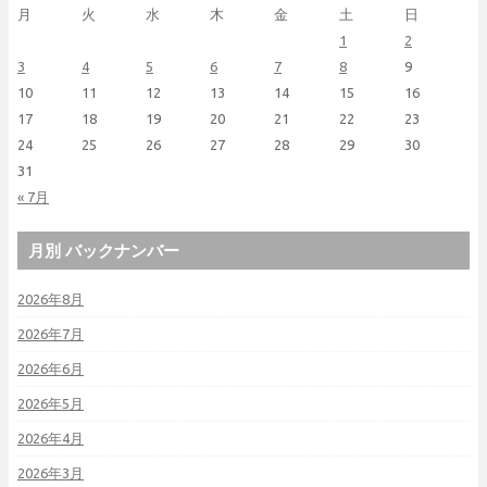
月
火
水
木
金
土
日
1
2
3
4
5
6
7
8
9
10
11
12
13
14
15
16
17
18
19
20
21
22
23
24
25
26
27
28
29
30
31
« 7月
月別 バックナンバー
2026年8月
2026年7月
2026年6月
2026年5月
2026年4月
2026年3月