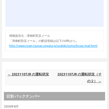
情報提供元：津南町防災メール
「津南町防災メール」の配信登録は以下のURLから。
http://www.town.tsunan.niigata.jp/soshiki/somu/bosai-mail.html
Post navigation
←
20231107JR の運転状況
20231107JR の運転状況（そ
の２）
→
日別 バックナンバー
2026年8月