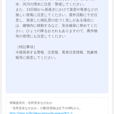
水、河川の増水に注意・警戒してください。

また、13日朝から昼過ぎにかけて落雷や竜巻などの
激しい突風に注意してください。屋外活動に十分注
意し、発達した積乱雲の近づく兆しがある場合に
は、建物内に移動するなど、安全確保に努めてくだ
さい。ひょうの降るおそれもありますので、農作物
等の管理にも注意してください

［特記事項］

今後発表する警報、注意報、竜巻注意情報、気象情
報等に留意してください。

情報提供元：住民安全ながおか
「住民安全ながおか」の配信登録は以下のURLから。
http://jmjp.jp/ht/description/business/911-2