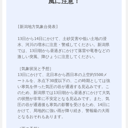
風に注意！
[新潟地方気象台発表]

13日から14日にかけて、土砂災害や低い土地の浸
水、河川の増水に注意・警戒してください。新潟県
では、13日朝から昼過ぎにかけて落雷や竜巻などの
激しい突風、降ひょうに注意してください。

［気象状況と予想］

13日にかけて、北日本から西日本の上空約5500メ
ートルを、氷点下30度以下の、この時期としては強
い寒気を伴った気圧の谷が通過する見込みです。こ
のため、新潟県では13日朝から昼過ぎにかけて大気
の状態が非常に不安定となる見込みです。また、気
圧の谷が通過後も寒気の影響を受けるため、14日に
かけて、局地的に強い雨が降り続き、警報級の大雨
となるおそれもあります。
