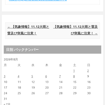
Post navigation
←
【気象情報】11.12大雨と
【気象情報】11.12大雨と雷及
雷及び突風に注意！
び突風に注意！
→
日別 バックナンバー
2026年8月
月
火
水
木
金
土
日
1
2
3
4
5
6
7
8
9
10
11
12
13
14
15
16
17
18
19
20
21
22
23
24
25
26
27
28
29
30
31
« 7月