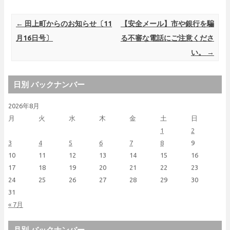
Post navigation
←
田上町からのお知らせ〔11
【安全メール】市や銀行を騙
月16日号〕
る不審な電話にご注意くださ
い。
→
日別 バックナンバー
2026年8月
月
火
水
木
金
土
日
1
2
3
4
5
6
7
8
9
10
11
12
13
14
15
16
17
18
19
20
21
22
23
24
25
26
27
28
29
30
31
« 7月
月別 バックナンバー