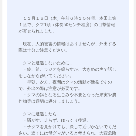
　１１月１６日（木）午前６時１５分頃、本田上第
１区で、クマ1頭（体長50センチ程度）の目撃情報
が寄せられました。

　現在、人的被害の情報はありませんが、外出する
際は十分ご注意ください。

　クマと遭遇しないために…

　・鈴、笛、ラジオを鳴らすか、大きめの声で話し
をしながら歩いてください。

　・早朝、夕方、夜間はクマの活動が活発ですの
で、外出の際は注意が必要です。

　・クマの餌となる生ごみや不要となった果実や農
作物等は適切に処分しましょう。

　クマに遭遇したら…

　・騒がす、走らず、ゆっくり後退。

　・子グマを見かけても、決して近づかないでくだ
さい。近くには母グマがいると考えられ、大変危険