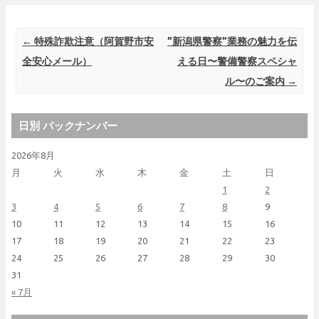
Post navigation
←
特殊詐欺注意（阿賀野市安
”新潟県警察”業務の魅力を伝
全安心メール）
える日〜警備警察スペシャ
ル〜のご案内
→
日別 バックナンバー
2026年8月
月
火
水
木
金
土
日
1
2
3
4
5
6
7
8
9
10
11
12
13
14
15
16
17
18
19
20
21
22
23
24
25
26
27
28
29
30
31
« 7月