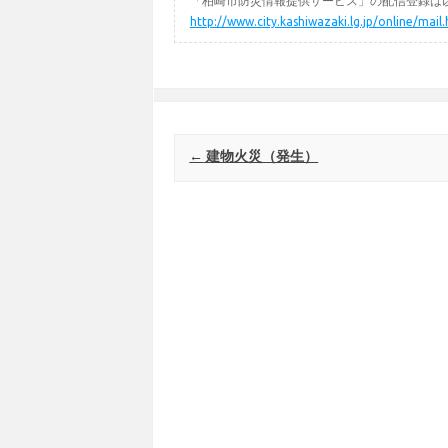
「柏崎市防災情報提供サービス」の配信登録は以
http://www.city.kashiwazaki.lg.jp/online/mail
Post navigation
←
建物火災（発生）