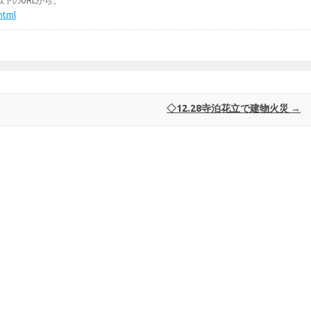
下のURLから。
.html
◇12.28寺泊花立で建物火災
→