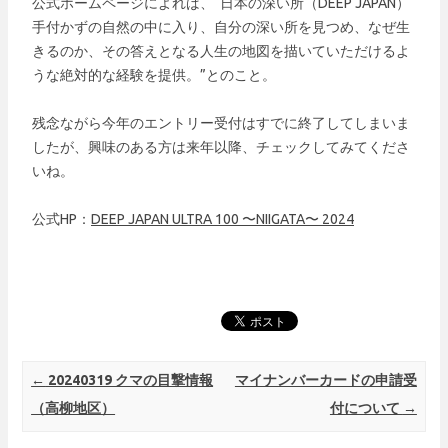
公式ホームページによれば、“日本の深い所（DEEP JAPAN）
手付かずの自然の中に入り、自分の深い所を見つめ、なぜ生
きるのか、その答えとなる人生の地図を描いていただけるよ
うな絶対的な経験を提供。”とのこと。
残念ながら今年のエントリー受付はすでに終了してしまいま
したが、興味のある方は来年以降、チェックしてみてくださ
いね。
公式HP：
DEEP JAPAN ULTRA 100 〜NIIGATA〜 2024
Post navigation
←
20240319 クマの目撃情報
マイナンバーカードの申請受
（高柳地区）
付について
→