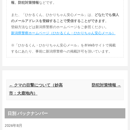
報、防犯対策情報
などです。
また、「ひかるくん、ひかりちゃん安心メール」は、
どなたでも個人
のメールアドレスを登録することで受信することができます
。
登録方法などは新潟県警察のホームページをご参照ください。
新潟県警察ホームページ（ひかるくん・ひかりちゃん安心メール）
※「ひかるくん・ひかりちゃん安心メール」を本Webサイトで掲載
するにあたり、事前に新潟県警察への掲載許可を頂いています。
Post navigation
←
クマの目撃について（妙高
防犯対策情報
→
市：大鹿地内）
日別 バックナンバー
2026年8月