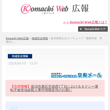
＞＞ Komachi Web広報とは？
Komachi Web広報
>
地域安全情報
>
新潟県警公式ユーチューブ「警察学校 卒
業めし」
2024.04.10 15:51
【注目情報】
新潟市東区空港西1丁目におけるタクシー運
転手被害強盗殺人事件情報提供のお願い