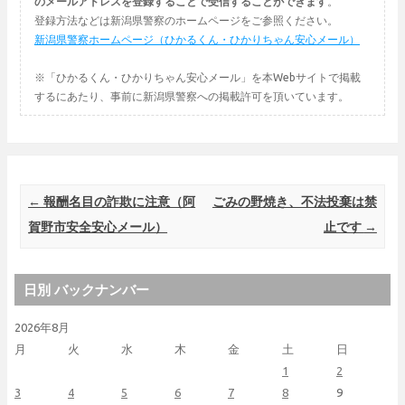
のメールアドレスを登録することで受信することができます
。
登録方法などは新潟県警察のホームページをご参照ください。
新潟県警察ホームページ（ひかるくん・ひかりちゃん安心メール）
※「ひかるくん・ひかりちゃん安心メール」を本Webサイトで掲載
するにあたり、事前に新潟県警察への掲載許可を頂いています。
Post navigation
←
報酬名目の詐欺に注意（阿
ごみの野焼き、不法投棄は禁
賀野市安全安心メール）
止です
→
日別 バックナンバー
2026年8月
月
火
水
木
金
土
日
1
2
3
4
5
6
7
8
9