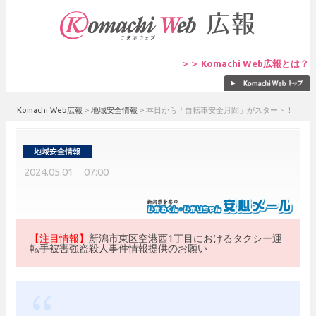
＞＞ Komachi Web広報とは？
Komachi Web広報
>
地域安全情報
>
本日から「自転車安全月間」がスタート！
2024.05.01 07:00
【注目情報】
新潟市東区空港西1丁目におけるタクシー運
転手被害強盗殺人事件情報提供のお願い