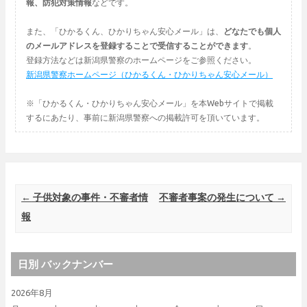
報、防犯対策情報
などです。
また、「ひかるくん、ひかりちゃん安心メール」は、
どなたでも個人
のメールアドレスを登録することで受信することができます
。
登録方法などは新潟県警察のホームページをご参照ください。
新潟県警察ホームページ（ひかるくん・ひかりちゃん安心メール）
※「ひかるくん・ひかりちゃん安心メール」を本Webサイトで掲載
するにあたり、事前に新潟県警察への掲載許可を頂いています。
Post navigation
←
子供対象の事件・不審者情
不審者事案の発生について
→
報
日別 バックナンバー
2026年8月