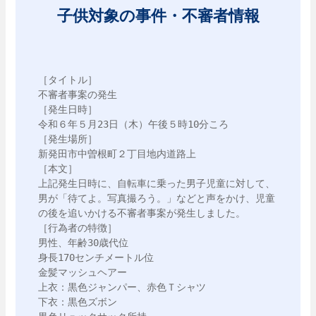
子供対象の事件・不審者情報
［タイトル］

不審者事案の発生

［発生日時］

令和６年５月23日（木）午後５時10分ころ

［発生場所］

新発田市中曽根町２丁目地内道路上

［本文］

上記発生日時に、自転車に乗った男子児童に対して、
男が「待てよ。写真撮ろう。」などと声をかけ、児童
の後を追いかける不審者事案が発生しました。

［行為者の特徴］

男性、年齢30歳代位

身長170センチメートル位

金髪マッシュヘアー

上衣：黒色ジャンパー、赤色Ｔシャツ

下衣：黒色ズボン
