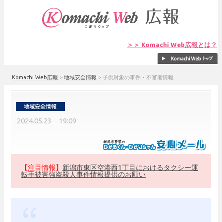
＞＞ Komachi Web広報とは？
Komachi Web広報
>
地域安全情報
>
子供対象の事件・不審者情報
2024.05.23 19:09
【注目情報】
新潟市東区空港西1丁目におけるタクシー運
転手被害強盗殺人事件情報提供のお願い