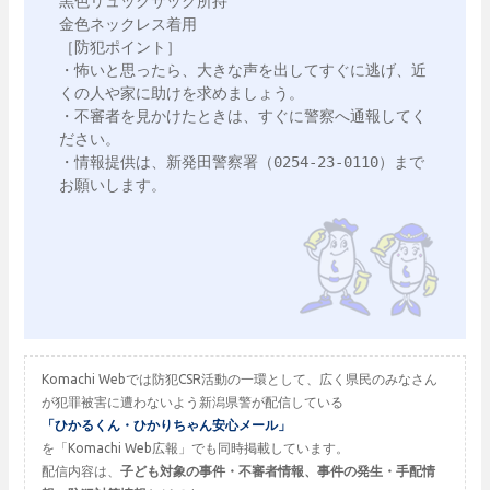
黒色リュックサック所持

金色ネックレス着用

［防犯ポイント］

・怖いと思ったら、大きな声を出してすぐに逃げ、近
くの人や家に助けを求めましょう。

・不審者を見かけたときは、すぐに警察へ通報してく
ださい。

・情報提供は、新発田警察署（0254‐23‐0110）まで
お願いします。

Komachi Webでは防犯CSR活動の一環として、広く県民のみなさん
が犯罪被害に遭わないよう新潟県警が配信している
「ひかるくん・ひかりちゃん安心メール」
を「Komachi Web広報」でも同時掲載しています。
配信内容は、
子ども対象の事件・不審者情報、事件の発生・手配情