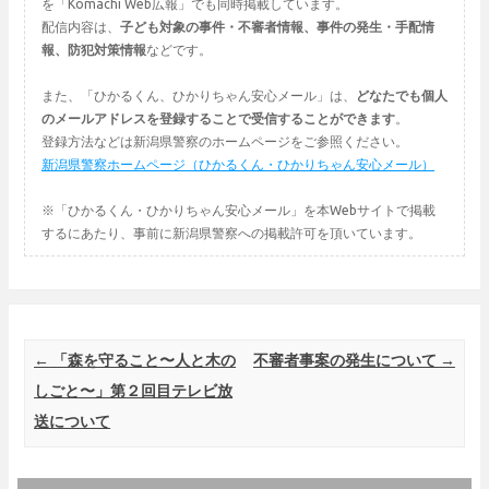
を「Komachi Web広報」でも同時掲載しています。
配信内容は、
子ども対象の事件・不審者情報、事件の発生・手配情
報、防犯対策情報
などです。
また、「ひかるくん、ひかりちゃん安心メール」は、
どなたでも個人
のメールアドレスを登録することで受信することができます
。
登録方法などは新潟県警察のホームページをご参照ください。
新潟県警察ホームページ（ひかるくん・ひかりちゃん安心メール）
※「ひかるくん・ひかりちゃん安心メール」を本Webサイトで掲載
するにあたり、事前に新潟県警察への掲載許可を頂いています。
Post navigation
←
「森を守ること〜人と木の
不審者事案の発生について
→
しごと〜」第２回目テレビ放
送について