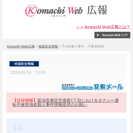
＞＞ Komachi Web広報とは？
Komachi Web広報
>
地域安全情報
>
子供対象の事件・不審者情報
2024.05.24 12:02
【注目情報】
新潟市東区空港西1丁目におけるタクシー運
転手被害強盗殺人事件情報提供のお願い