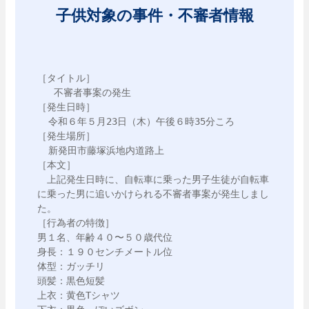
子供対象の事件・不審者情報
［タイトル］

   不審者事案の発生

［発生日時］

  令和６年５月23日（木）午後６時35分ころ

［発生場所］

  新発田市藤塚浜地内道路上

［本文］

　上記発生日時に、自転車に乗った男子生徒が自転車
に乗った男に追いかけられる不審者事案が発生しまし
た。

［行為者の特徴］

男１名、年齢４０〜５０歳代位

身長：１９０センチメートル位

体型：ガッチリ

頭髪：黒色短髪

上衣：黄色Tシャツ
